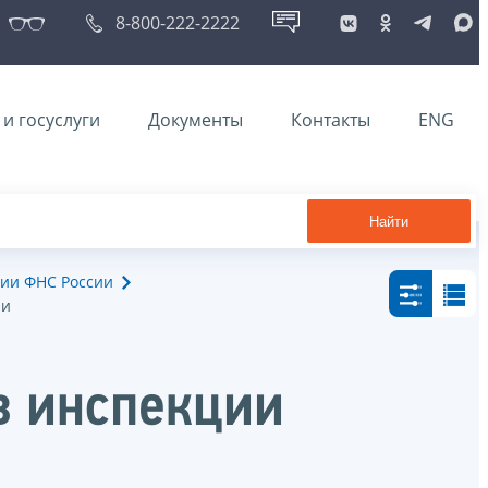
8-800-222-2222
и госуслуги
Документы
Контакты
ENG
Найти
ии ФНС России
ии
в инспекции