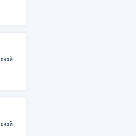
йской
йской