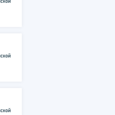
йской
йской
йской