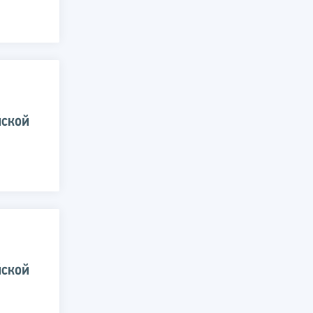
йской
йской