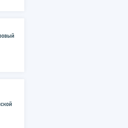
ровый
йской