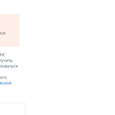
тся
ФНС
лучить
зоваться
ого
ческой