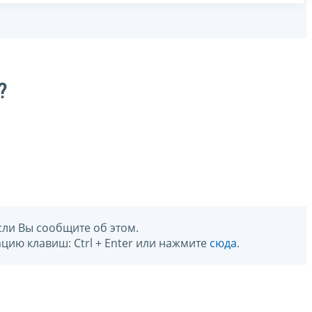
?
сли Вы сообщите об этом.
цию клавиш: Ctrl + Enter или нажмите
сюда
.