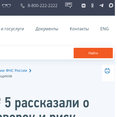
8-800-222-2222
и госуслуги
Документы
Контакты
ENG
Найти
ии ФНС России
ьщиков
5 рассказали о