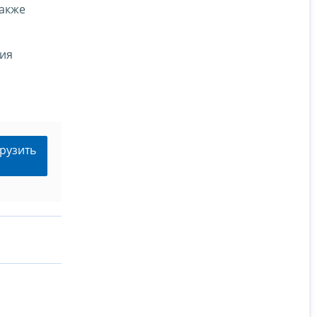
также
ния
рузить