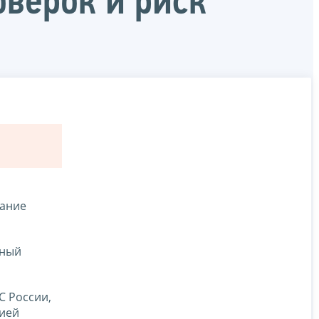
верок и риск
вание
нный
С России,
цией