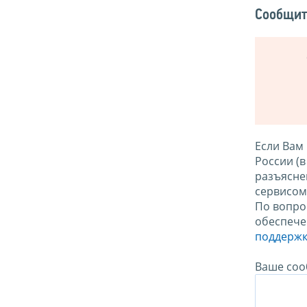
Сообщит
Если Вам
России (
разъясне
сервисо
По вопро
обеспече
поддержк
Ваше соо