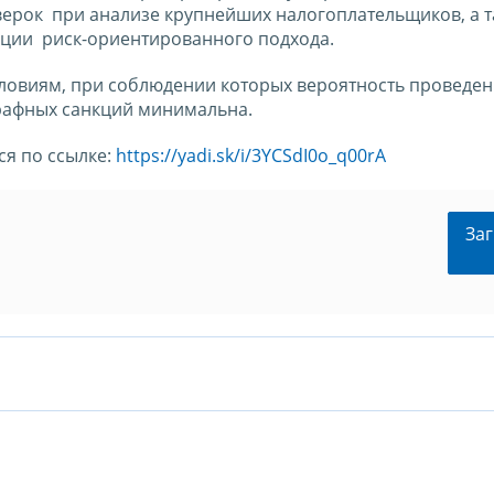
ерок при анализе крупнейших налогоплательщиков, а 
ции риск-ориентированного подхода.
словиям, при соблюдении которых вероятность проведе
рафных санкций минимальна.
я по ссылке:
https://yadi.sk/i/3YCSdI0o_q00rA
Заг