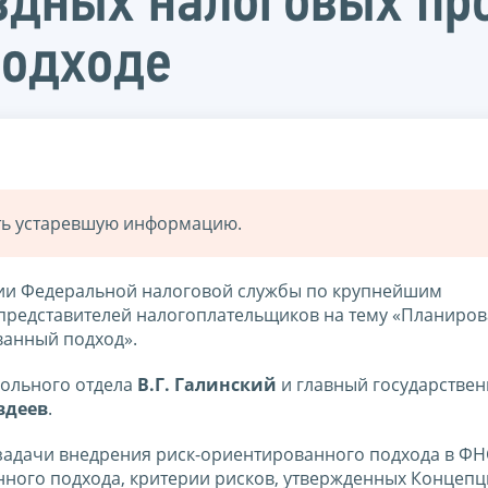
дных налоговых про
подходе
ать устаревшую информацию.
ции Федеральной налоговой службы по крупнейшим
 представителей налогоплательщиков на тему «Планиро
ванный подход».
рольного отдела
В.Г. Галинский
и главный государстве
вдеев
.
 задачи внедрения риск-ориентированного подхода в ФН
нного подхода, критерии рисков, утвержденных Концеп