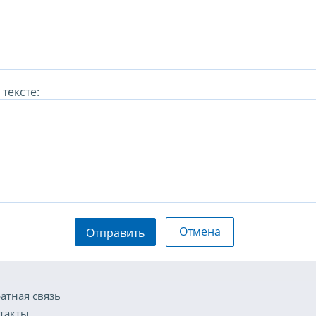
тексте:
Отмена
Отправить
атная связь
такты