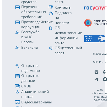
средства
связь
Перечень
Контакты
обязательных
Подписка
требований
на
Противодействие
новости
коррупции
Об
Госслужба
использовании
в ФНС
информации
России
сайта
Вакансии
Общественный
совет
© 2005-202
ФНС Росси
Открытое
ведомство
Открытые
данные
СМЭВ
Дата
Аналитический
обновлени
портал
страницы
06.08.2026
Видеоматериалы