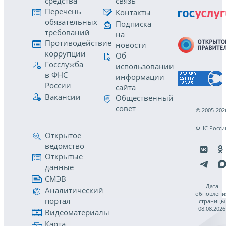
средства
связь
Перечень
Контакты
обязательных
Подписка
требований
на
Противодействие
новости
коррупции
Об
Госслужба
использовании
в ФНС
информации
России
сайта
Вакансии
Общественный
совет
© 2005-202
ФНС Росси
Открытое
ведомство
Открытые
данные
СМЭВ
Дата
Аналитический
обновлени
портал
страницы
08.08.2026
Видеоматериалы
Карта