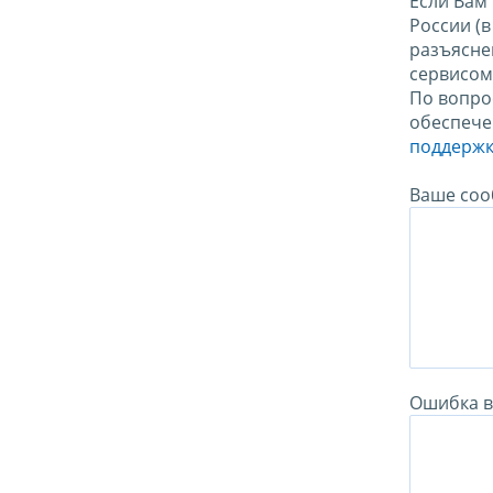
Если Вам
России (
разъясне
сервисо
По вопро
обеспече
поддержк
Ваше соо
Ошибка в 