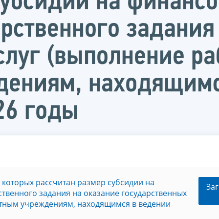
субсидии на финансо
рственного задания
слуг (выполнение р
ениям, находящимс
26 годы
 которых рассчитан размер субсидии на
Заг
твенного задания на оказание государственных
етным учреждениям, находящимся в ведении