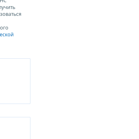
ФНС
лучить
зоваться
ого
ческой