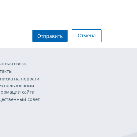
Отмена
Отправить
атная связь
такты
писка на новости
использовании
ормации сайта
ественный совет