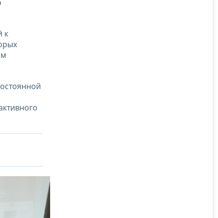
о
 к
торых
ом
постоянной
,
активного