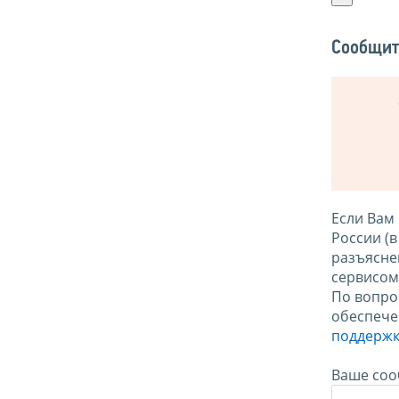
Сообщит
Если Вам
России (
разъясне
сервисо
По вопро
обеспече
поддержк
Ваше соо