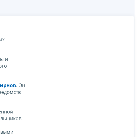
их
бы и
ого
мирнов
. Он
ведомств
венной
тельщиков
и
овыми