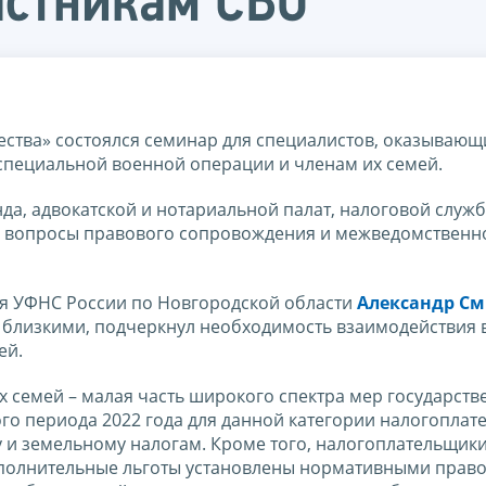
астникам СВО
ства» состоялся семинар для специалистов, оказывающ
пециальной военной операции и членам их семей.
да, адвокатской и нотариальной палат, налоговой служ
е вопросы правового сопровождения и межведомственн
ля УФНС России по Новгородской области
Александр С
х близкими, подчеркнул необходимость взаимодействия 
ей.
х семей – малая часть широкого спектра мер государст
ого периода 2022 года для данной категории налогопла
 и земельному налогам. Кроме того, налогоплательщик
ополнительные льготы установлены нормативными прав