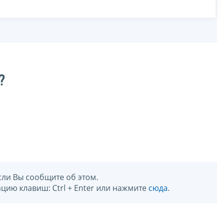
?
сли Вы сообщите об этом.
цию клавиш: Ctrl + Enter или нажмите
сюда
.