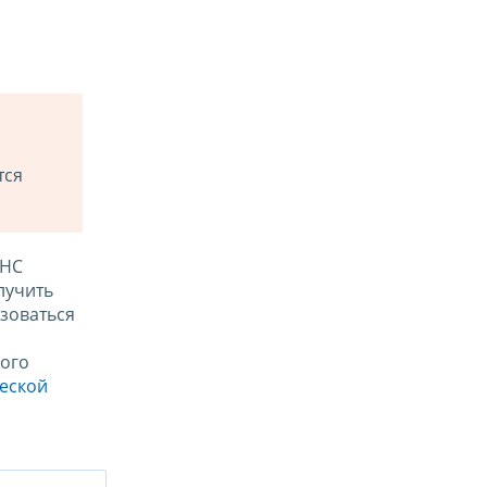
тся
ФНС
лучить
зоваться
ого
ческой