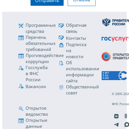
Отправить
Программные
Обратная
средства
связь
Перечень
Контакты
обязательных
Подписка
требований
на
Противодействие
новости
коррупции
Об
Госслужба
использовании
в ФНС
информации
России
сайта
Вакансии
Общественный
совет
© 2005-202
ФНС Росси
Открытое
ведомство
Открытые
данные