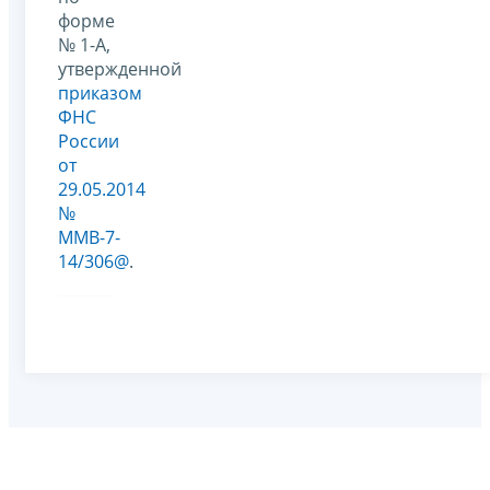
форме
№ 1-А,
утвержденной
приказом
ФНС
России
от
29.05.2014
№
ММВ-7-
14/306@
.