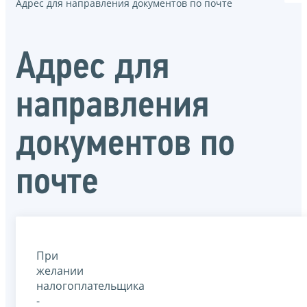
Адрес для направления документов по почте
Адрес для
направления
документов по
почте
При
желании
налогоплательщика
-