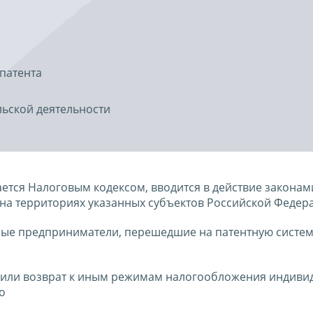
патента
ьской деятельности
ется Налоговым кодексом, вводится в действие законам
на территориях указанных субъектов Российской Федер
ые предприниматели, перешедшие на патентную систем
я или возврат к иным режимам налогообложения индив
о