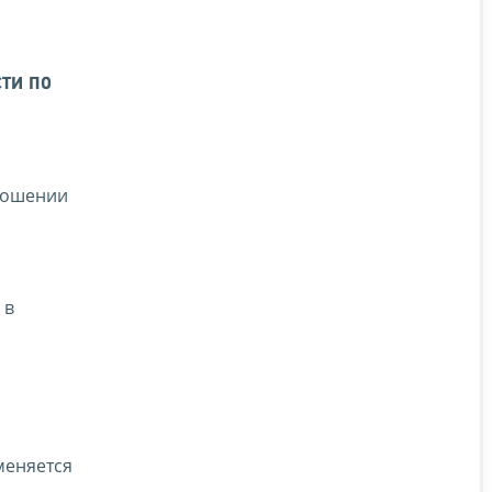
ти по
тношении
 в
меняется