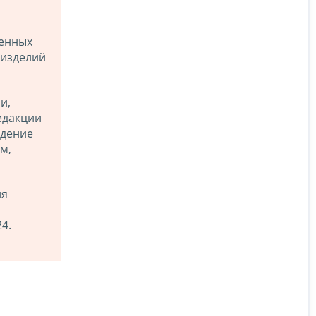
венных
 изделий
и,
едакции
едение
м,
ля
4.