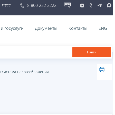
8-800-222-2222
и госуслуги
Документы
Контакты
ENG
Найти
я система налогообложения