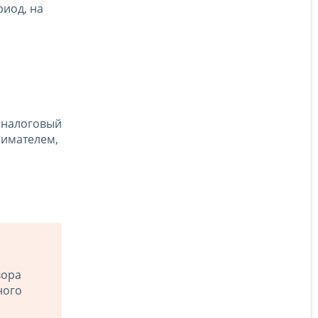
иод, на
 налоговый
нимателем,
вора
ного