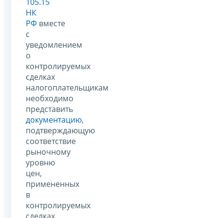
105.15
НК
РФ
вместе
с
уведомлением
о
контролируемых
сделках
налогоплательщикам
необходимо
представить
документацию
,
подтверждающую
соответствие
рыночному
уровню
цен,
примененных
в
контролируемых
сделках