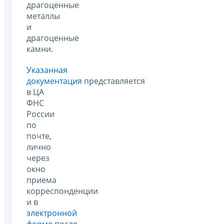
драгоценные
металлы
и
драгоценные
камни.
Указанная
документация
представляется
в ЦА
ФНС
России
по
почте,
лично
через
окно
приема
корреспонденции
и в
электронной
форме
после