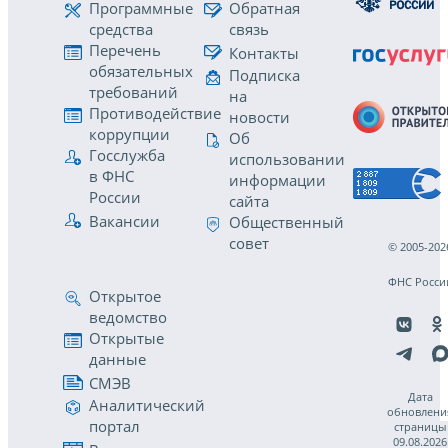
Программные
Обратная
средства
связь
Перечень
Контакты
обязательных
Подписка
требований
на
Противодействие
новости
коррупции
Об
Госслужба
использовании
в ФНС
информации
России
сайта
Вакансии
Общественный
совет
© 2005-202
ФНС Росси
Открытое
ведомство
Открытые
данные
СМЭВ
Дата
Аналитический
обновлени
портал
страницы
09.08.2026