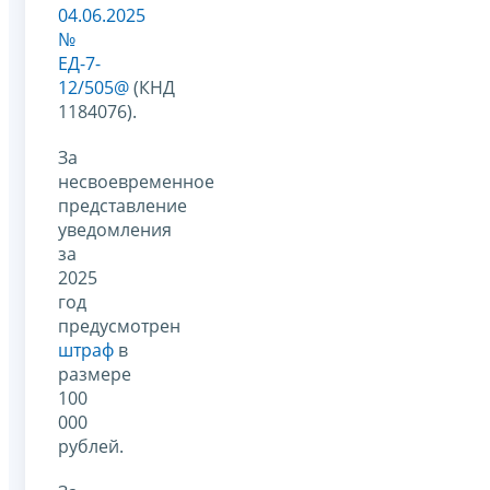
04.06.2025
№
ЕД-7-
12/505@
(КНД
1184076).
За
несвоевременное
представление
уведомления
за
2025
год
предусмотрен
штраф
в
размере
100
000
рублей.