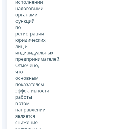
исполнении
налоговыми
органами
функций
по
регистрации
юридических
лиц и
индивидуальных
предпринимателей.
Отмечено,
что
основным
показателем
эффективности
работы
в этом
направлении
является
снижение
количества