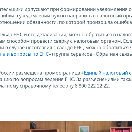
лательщики допускают при формировании уведомления 
шибки в уведомлении нужно направить в налоговый орг
 отношении обязанности, по которой произошла ошибка
альдо ЕНС и его детализации, можно обратиться в налог
ым способом провести сверку с налоговым органом. Есл
 в случае несогласия с сальдо ЕНС, можно обратиться 
та и вопросы по ЕНС»
(группа сервисов «Обратная связь
 России размещена промостраница
«Единый налоговый с
ацию по вопросам ведения ЕНС. За разъяснениями так
латному справочному телефону 8 800 222 22 22.