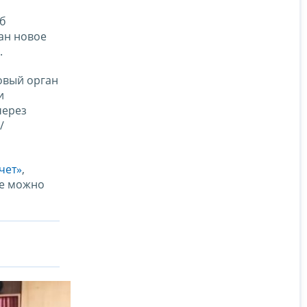
об
ан новое
.
овый орган
и
через
/
чет»
,
же можно