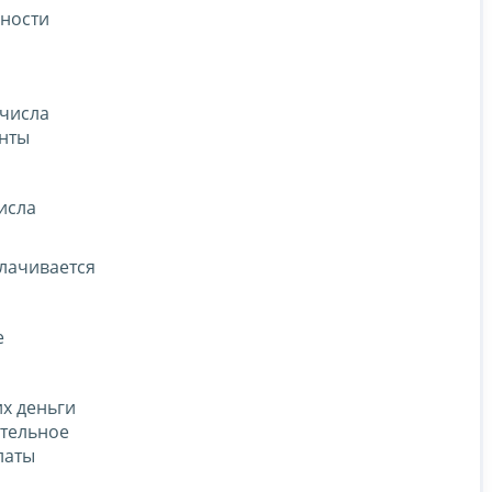
нности
 числа
енты
исла
плачивается
е
х деньги
ательное
латы