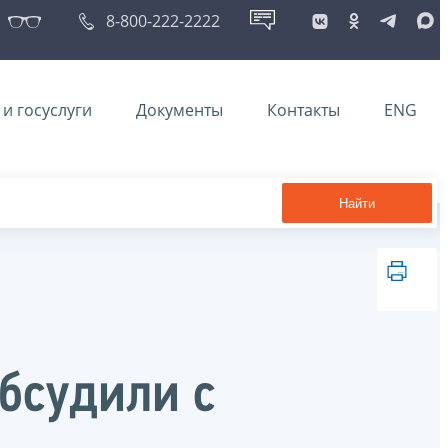
8-800-222-2222
и госуслуги
Документы
Контакты
ENG
Найти
бсудили с