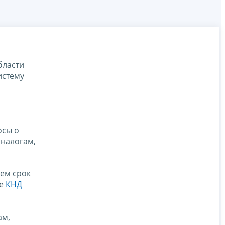
бласти
истему
осы о
 налогам,
чем срок
ме
КНД
ам,