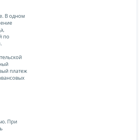
е. В одном
ление
а,
й по
.
тельской
тный
вый платеж
авансовых
ью. При
ь