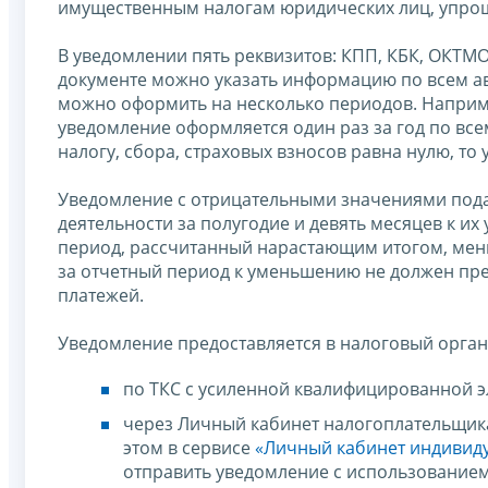
имущественным налогам юридических лиц, упро
В уведомлении пять реквизитов: КПП, КБК, ОКТМ
документе можно указать информацию по всем а
можно оформить на несколько периодов. Например
уведомление оформляется один раз за год по все
налогу, сбора, страховых взносов равна нулю, т
Уведомление с отрицательными значениями пода
деятельности за полугодие и девять месяцев к и
период, рассчитанный нарастающим итогом, мен
за отчетный период к уменьшению не должен пр
платежей.
Уведомление предоставляется в налоговый орган
по ТКС с усиленной квалифицированной 
через Личный кабинет налогоплательщик
этом в сервисе
«Личный кабинет индивид
отправить уведомление с использование