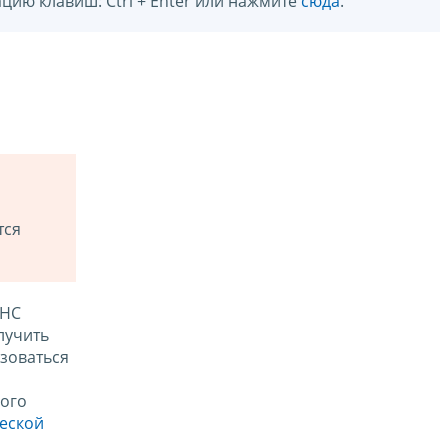
цию клавиш: Ctrl + Enter или нажмите
сюда
.
тся
ФНС
лучить
зоваться
ого
ческой