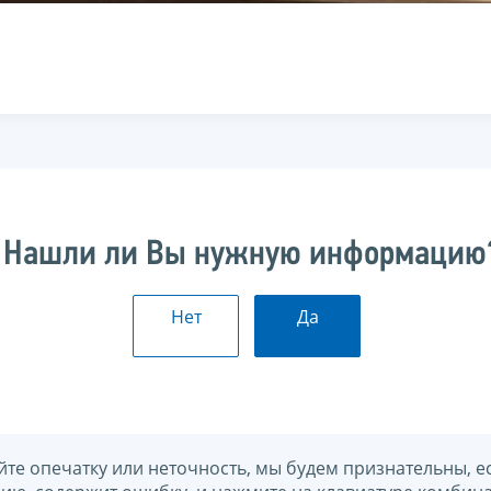
Нашли ли Вы нужную информацию
Нет
Да
йте опечатку или неточность, мы будем признательны, е