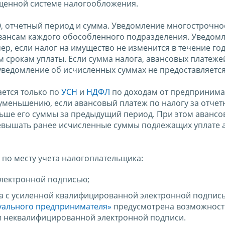
щенной системе налогообложения.
О, отчетный период и сумма. Уведомление многострочно
вансам каждого обособленного подразделения. Уведом
, если налог на имущество не изменится в течение год
м срокам уплаты. Если сумма налога, авансовых платеже
о уведомление об исчисленных суммах не предоставляется
ется только по
УСН
и
НДФЛ
по доходам от предпринима
х уменьшению, если авансовый платеж по налогу за отче
ьше его суммы за предыдущий период. При этом авансо
евышать ранее исчисленные суммы подлежащих уплате 
 по месту учета налогоплательщика:
электронной подписью;
а с усиленной квалифицированной электронной подпис
уального предпринимателя»
предусмотрена возможност
м неквалифицированной электронной подписи.