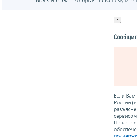
Выделите текст, который, по Вашему мне
×
Сообщит
Если Вам
России (
разъясне
сервисо
По вопро
обеспече
поддержк