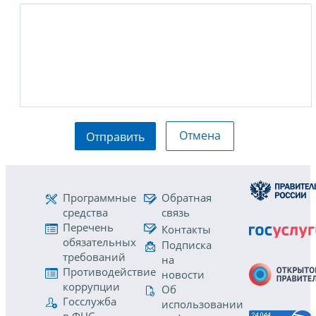
Отмена
Отправить
Программные
Обратная
средства
связь
Перечень
Контакты
обязательных
Подписка
требований
на
Противодействие
новости
коррупции
Об
Госслужба
использовании