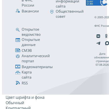
в ФНС
информации
России
сайта
Вакансии
Общественный
совет
© 2005-202
ФНС Росси
Открытое
ведомство
Открытые
данные
СМЭВ
Дата
Аналитический
обновлени
портал
страницы
07.08.2026
Видеоматериалы
Карта
сайта
RSS
Цвет шрифта и фона
Обычный
Контрастный