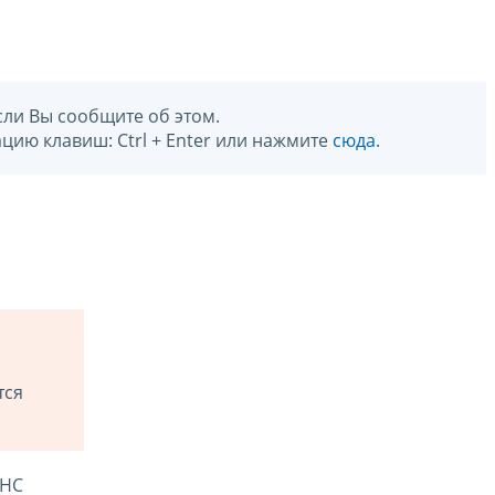
сли Вы сообщите об этом.
цию клавиш: Ctrl + Enter или нажмите
сюда
.
тся
ФНС