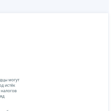
одцы могут
од истёк
 налогов
ряд