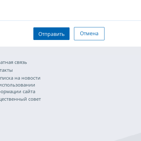
Отмена
Отправить
атная связь
такты
писка на новости
использовании
ормации сайта
ественный совет