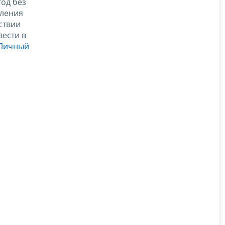
год без
еления
ствии
ести в
Личный