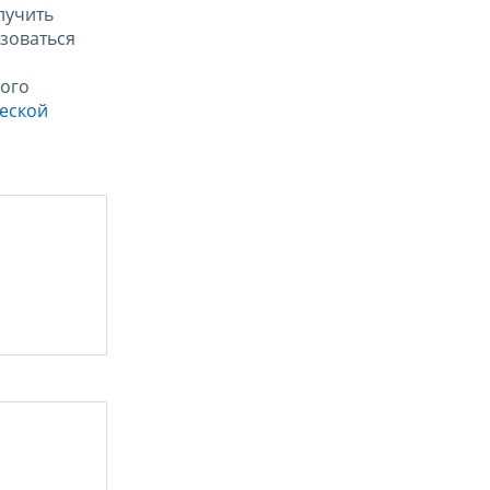
лучить
зоваться
ого
ческой