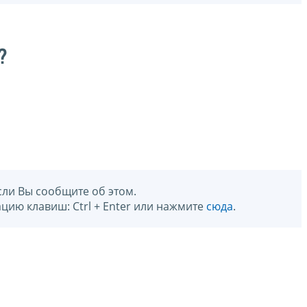
?
сли Вы сообщите об этом.
цию клавиш: Ctrl + Enter или нажмите
сюда
.