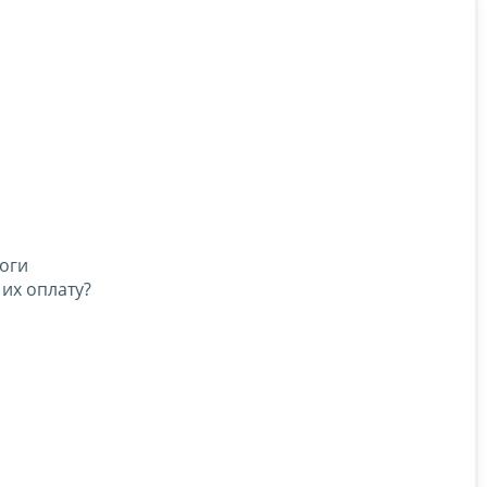
логи
 их оплату?