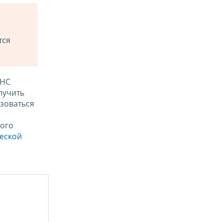
тся
ФНС
лучить
зоваться
ого
ческой