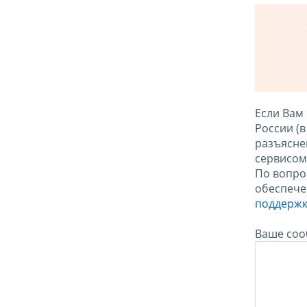
Если Вам
России (
разъясне
сервисо
По вопро
обеспече
поддержк
Ваше соо