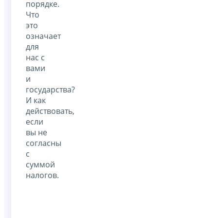
порядке.
Что
это
означает
для
нас с
вами
и
государства?
И как
действовать,
если
вы не
согласны
с
суммой
налогов.