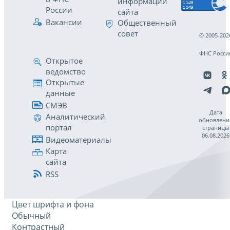
информации
России
сайта
Вакансии
Общественный
совет
© 2005-202
ФНС Росси
Открытое
ведомство
Открытые
данные
СМЭВ
Дата
Аналитический
обновлени
портал
страницы
06.08.2026
Видеоматериалы
Карта
сайта
RSS
Цвет шрифта и фона
Обычный
Контрастный