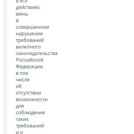
в его
действиях
вины
в
совершенном
нарушении
требований
валютного
законодательства
Российской
Федерации,
в том
числе
об
отсутствии
возможности
для
соблюдения
таких
требований
и о