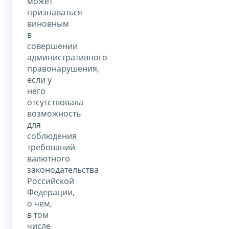
может
признаваться
виновным
в
совершении
административного
правонарушения,
если у
него
отсутствовала
возможность
для
соблюдения
требований
валютного
законодательства
Российской
Федерации,
о чем,
в том
числе