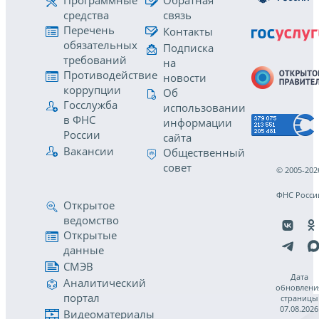
Программные
Обратная
средства
связь
Перечень
Контакты
обязательных
Подписка
требований
на
Противодействие
новости
коррупции
Об
Госслужба
использовании
в ФНС
информации
России
сайта
Вакансии
Общественный
совет
© 2005-202
ФНС Росси
Открытое
ведомство
Открытые
данные
СМЭВ
Дата
Аналитический
обновлени
портал
страницы
07.08.2026
Видеоматериалы