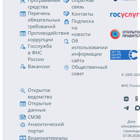
Программные
Обратная
средства
связь
Перечень
Контакты
обязательных
Подписка
требований
на
Противодействие
новости
коррупции
Об
Госслужба
использовании
в ФНС
информации
России
сайта
Вакансии
Общественный
совет
© 2005-202
ФНС Росси
Открытое
ведомство
Открытые
данные
СМЭВ
Дата
Аналитический
обновлени
портал
страницы
07.08.2026
Видеоматериалы