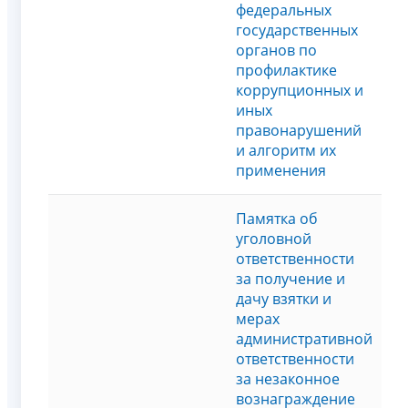
федеральных
государственных
органов по
профилактике
коррупционных и
иных
правонарушений
и алгоритм их
применения
Памятка об
уголовной
ответственности
за получение и
дачу взятки и
мерах
административной
ответственности
за незаконное
вознаграждение