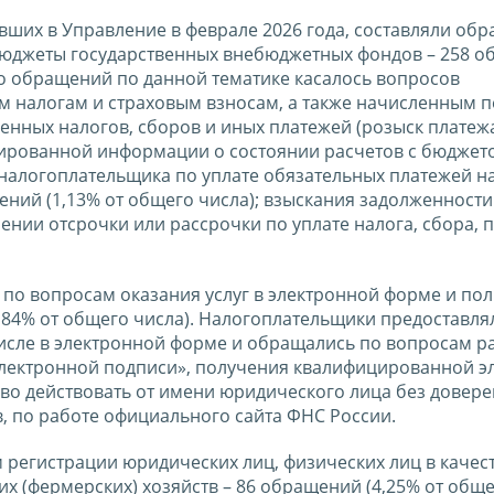
ших в Управление в феврале 2026 года, составляли об
 бюджеты государственных внебюджетных фондов – 258 
во обращений по данной тематике касалось вопросов
 налогам и страховым взносам, а также начисленным пе
енных налогов, сборов и иных платежей (розыск платежа
ированной информации о состоянии расчетов с бюджето
налогоплательщика по уплате обязательных платежей на
ений (1,13% от общего числа); взыскания задолженности 
ении отсрочки или рассрочки по уплате налога, сбора, п
 по вопросам оказания услуг в электронной форме и по
84% от общего числа). Налогоплательщики предоставля
исле в электронной форме и обращались по вопросам р
лектронной подписи», получения квалифицированной э
во действовать от имени юридического лица без довере
 по работе официального сайта ФНС России.
регистрации юридических лиц, физических лиц в качес
 (фермерских) хозяйств – 86 обращений (4,25% от обще