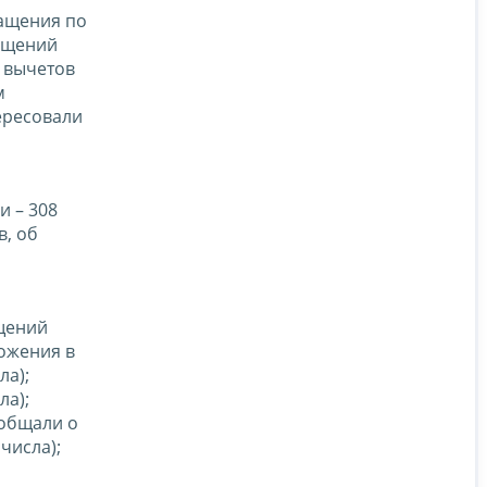
ращения по
ащений
х вычетов
м
ересовали
 – 308
в, об
щений
ложения в
ла);
ла);
ообщали о
числа);