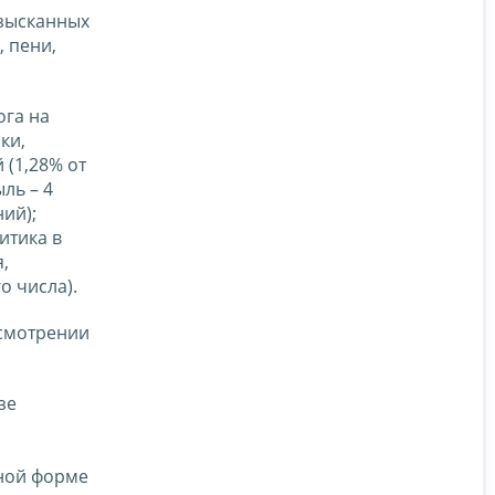
взысканных
, пени,
ога на
ки,
(1,28% от
ль – 4
ий);
итика в
,
о числа).
ссмотрении
зе
нной форме