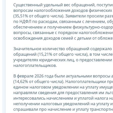
Существенный удельный вес обращений, поступив
вопросам налогообложения доходов физических 
(35,51% от общего числа). Заявители просили р
по НДФЛ по расходам, связанным с лечением, о
обеспечением и получением физкультурно-оздоро
вопросы, связанные с порядком налогообложения
освобождения доходов семей с детьми от облож
Значительное количество обращений содержало 
обращений (15,21% от общего числа), в том числе
учредителях юридических лиц, о предоставлении
налогоплательщиков.
В феврале 2026 года были актуальными вопросы
(14,62% от общего числа). Налогоплательщики п
едином налоговом уведомлении на уплату имущес
направляли сведения для предоставления им льгот
интересовались начислением и уплатой налога на
неполучении налоговых уведомлений на уплату им
спрашивали про начисление и уплату транспортно