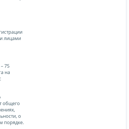
гистрации
ми лицами
– 75
га на
с
ю
т общего
ениях,
ьности, о
м порядке.