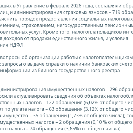
ших в Управление в феврале 2026 года, составляли об
лиц и администрирования страховых взносов – 719 обр
азъяснить порядок предоставления социальных налоговы
бучением, страхованием, негосударственным пенсионны
вительных услуг. Кроме того, налогоплательщиков инт
 доходов от продажи единственного жилья, и условия
ения НДФЛ.
вопросы об организации работы с налогоплательщиками
: запросы о выдаче справки о наличии банковских счето
 информации из Единого государственного реестра
 администрирования имущественных налогов – 296 обра
росили актуализировать сведения об объектах налогооб
твенных налогов – 122 обращения (6,02% от общего чис
 по уплате налога – 63 обращения (3,12% от общего чис
 имущество – 35 обращений (1,73% от общего числа); с
ущественных налогов – 2 обращения (0,10 % от общего 
го налога – 74 обращения (3,65% от общего числа).