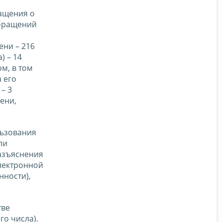
ращения о
обращений
ни – 216
) – 14
м, в том
 его
– 3
ени,
льзования
ли
азъяснения
лектронной
нности),
тве
го числа).