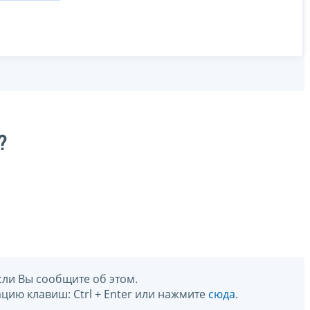
?
сли Вы сообщите об этом.
цию клавиш: Ctrl + Enter или нажмите
сюда
.