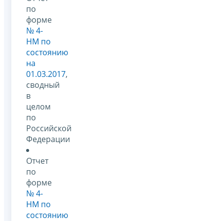
по
форме
№ 4-
НМ по
состоянию
на
01.03.2017
,
сводный
в
целом
по
Российской
Федерации
Отчет
по
форме
№ 4-
НМ по
состоянию