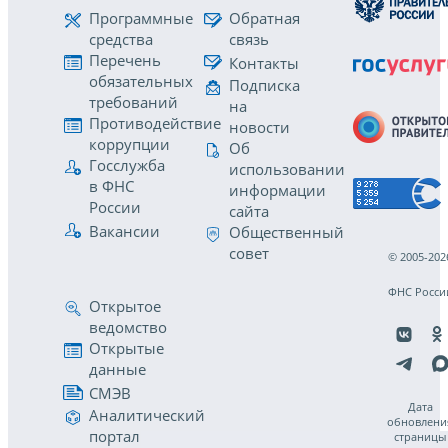
Программные
Обратная
средства
связь
Перечень
Контакты
обязательных
Подписка
требований
на
Противодействие
новости
коррупции
Об
Госслужба
использовании
в ФНС
информации
России
сайта
Вакансии
Общественный
совет
© 2005-202
ФНС Росси
Открытое
ведомство
Открытые
данные
СМЭВ
Дата
Аналитический
обновлени
портал
страницы