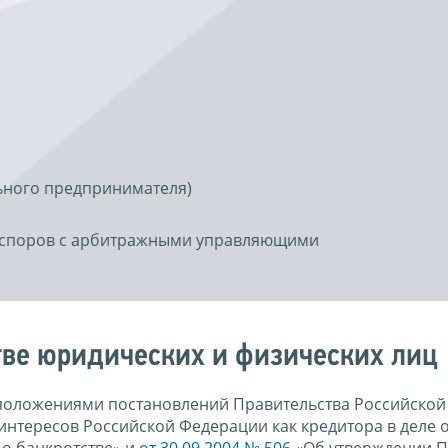
ьного предпринимателя)
 споров с арбитражными управляющими
тве юридических и физических лиц
 положениями постановлений Правительства Российской
нтересов Российской Федерации как кредитора в деле 
 о банкротстве» и
от 30.09.2004 № 506
«Об утверждении 