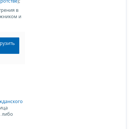
кротстве
);
трения в
лжником и
рузить
ажданского
лица
, либо