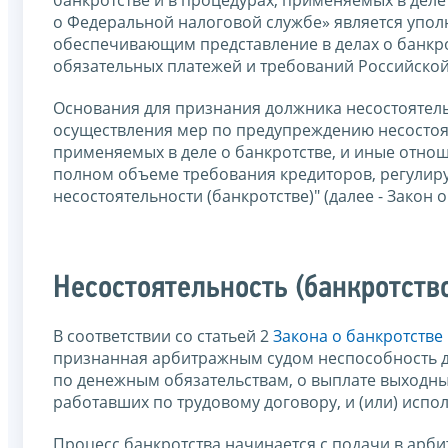
о Федеральной налоговой службе» является упо
обеспечивающим представление в делах о банкро
обязательных платежей и требований Российско
Основания для признания должника несостоятель
осуществления мер по предупреждению несостоят
применяемых в деле о банкротстве, и иные отно
полном объеме требования кредиторов, регулир
несостоятельности (банкротстве)" (далее - Закон о
Несостоятельность (банкротств
В соответствии со статьей 2
Закона о банкротстве
признанная арбитражным судом неспособность д
по денежным обязательствам, о выплате выходных
работавших по трудовому договору, и (или) испо
Процесс банкротства начинается с подачи в арб