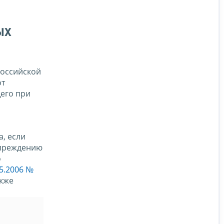
ых
Российской
от
его при
, если
упреждению
о
5.2006 №
акже