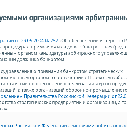
руемыми организациями арбитражн
ации от 29.05.2004 № 257
«Об обеспечении интересов 
в процедурах, применяемых в деле о банкротстве» (ред. 
оченным органом кандидатуры арбитражного управляющ
изнании должника банкротом.
суд заявления о признании банкротом стратегических
номоченным органом в соответствии с Порядком выбора
ной комиссии по обеспечению реализации мер по пред
анизаций, а также организаций оборонно-промышленног
новлением Правительства Российской Федерации от 22.0
тства стратегических предприятий и организаций, а т
са».
ненных Российской Федерации действиями арбитражных