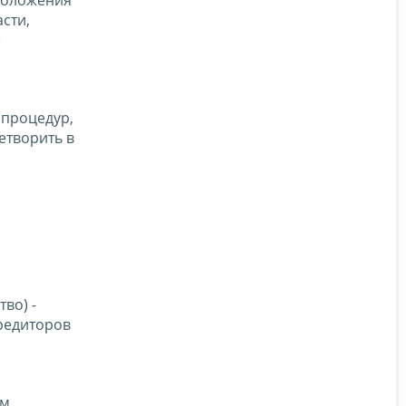
сти,
е
 процедур,
етворить в
во) -
редиторов
м.