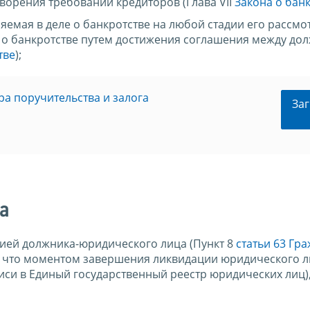
ворения требований кредиторов (Глава VII
Закона о бан
емая в деле о банкротстве на любой стадии его рассмо
 о банкротстве путем достижения соглашения между до
тве
);
а поручительства и залога
Заг
а
ией должника-юридического лица (Пункт 8
статьи 63 Гр
 что моментом завершения ликвидации юридического 
иси в Единый государственный реестр юридических лиц)