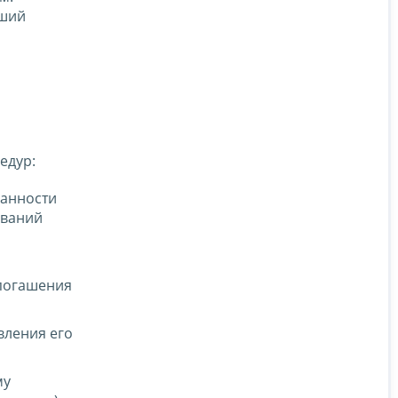
вший
едур:
ранности
ований
 погашения
вления его
му