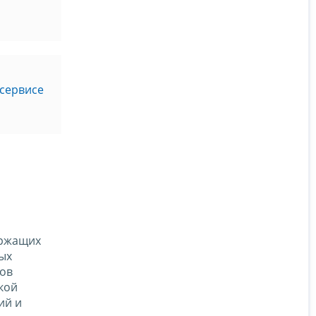
сервисе
ержащих
ых
тов
кой
ий и