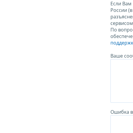
Если Вам
России (
разъясне
сервисо
По вопро
обеспече
поддержк
Ваше соо
Ошибка в 