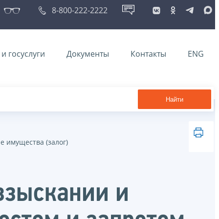
8-800-222-2222
и госуслуги
Документы
Контакты
ENG
Найти
 имущества (залог)
взыскании и