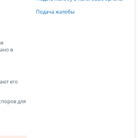
Подача жалобы
ия
ано в
ают его
споров для