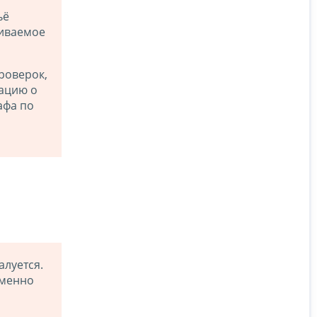
ьё
риваемое
роверок,
ацию о
афа по
луется.
именно