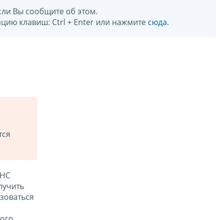
сли Вы сообщите об этом.
цию клавиш: Ctrl + Enter или нажмите
сюда
.
тся
ФНС
лучить
зоваться
ого