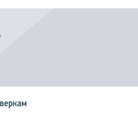
м
оверкам