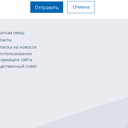
Отмена
Отправить
атная связь
такты
писка на новости
использовании
ормации сайта
ественный совет