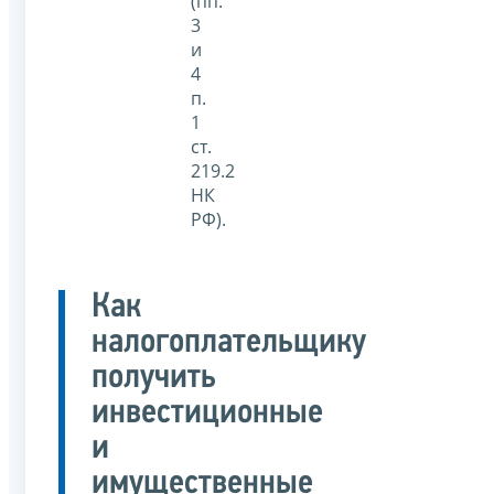
(пп.
3
и
4
п.
1
ст.
219.2
НК
РФ).
Как
налогоплательщику
получить
инвестиционные
и
имущественные