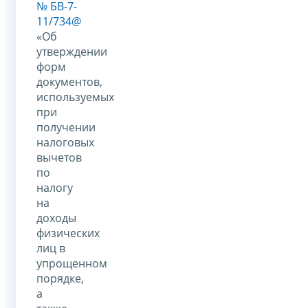
№ БВ-7-
11/734@
«Об
утверждении
форм
документов,
используемых
при
получении
налоговых
вычетов
по
налогу
на
доходы
физических
лиц в
упрощенном
порядке,
а