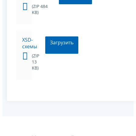
(ZIP 484
KB)
XSD-
Загрузить
схемы
(ZIP
13
KB)