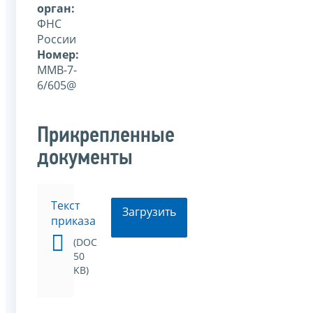
орган:
ФНС
России
Номер:
ММВ-7-
6/605@
Прикрепленные
документы
Текст
Загрузить
приказа
(DOC
50
KB)