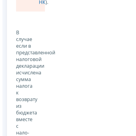
НК
).
В
случае
если в
представленной
налоговой
декларации
исчислена
сумма
налога
к
возврату
из
бюджета
вместе
с
нало­