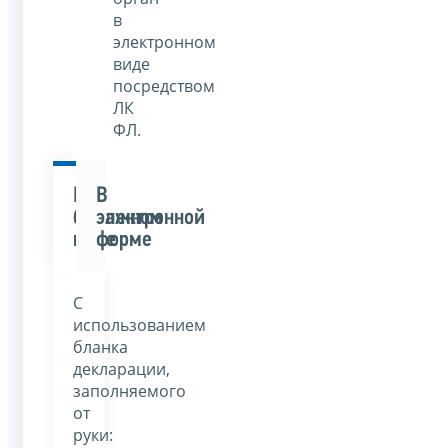
в
электронном
виде
посредством
ЛК
ФЛ.
В
В
бумажном
электронной
виде
форме
С
использованием
бланка
декларации,
заполняемого
от
руки: