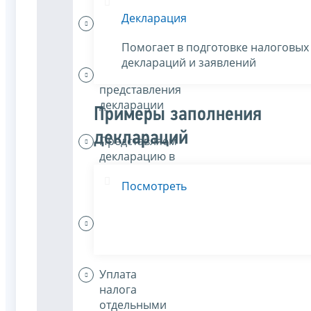
Декларация
Представление
декларации
Помогает в подготовке налоговых
деклараций и заявлений
Сроки
представления
декларации
Примеры заполнения
деклараций
Представляем
декларацию в
налоговый
Посмотреть
орган
Уплата
налога
Уплата
налога
отдельными