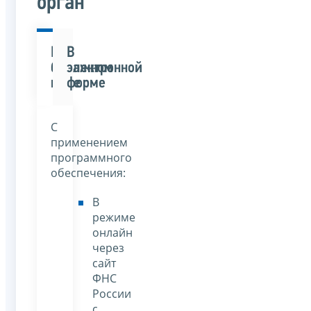
орган
В
В
бумажном
электронной
виде
форме
С
применением
программного
обеспечения:
В
режиме
онлайн
через
сайт
ФНС
России
с