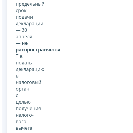
предельный
срок
подачи
декларации
— 30
апреля
—
не
распространяется
.
Т.е.
подать
декларацию
в
налоговый
орган
с
целью
получения
налого­
вого
вычета