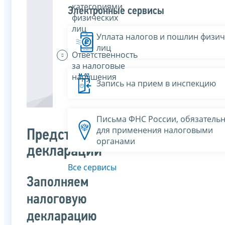
категориями
Электронные сервисы
физических
лиц
Уплата налогов и пошлин физич
лиц
Ответственность
за налоговые
нарушения
Запись на прием в инспекцию
Письма ФНС России, обязатель
для применения налоговыми
Представление
органами
декларации
Все сервисы
Заполняем
налоговую
декларацию