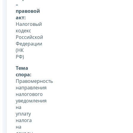
–
правовой
акт:
Налоговый
кодекс
Российской
Федерации
(НК
РФ)
Тема
спора:
Правомерность
направления
налогового
уведомления
на
уплату
налога
на