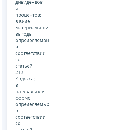
дивидендов
и
процентов;
в виде
материальной
выгоды,
определяемой
в
соответствии
со
статьей
212
Кодекса;
в
натуральной
форме,
определяемых
в
соответствии
со
статьей