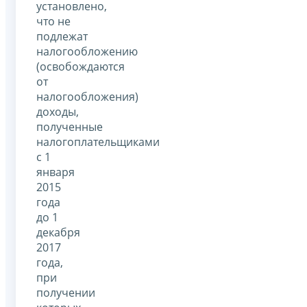
установлено,
что не
подлежат
налогообложению
(освобождаются
от
налогообложения)
доходы,
полученные
налогоплательщиками
с 1
января
2015
года
до 1
декабря
2017
года,
при
получении