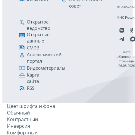
совет
© 2005-202
ФНС Росси
Открытое
ведомство
Открытые
данные
СМЭВ
Дата
Аналитический
обновлени
портал
страницы
06.08.2026
Видеоматериалы
Карта
сайта
RSS
Цвет шрифта и фона
Обычный
Контрастный
Инверсия
Комфортный