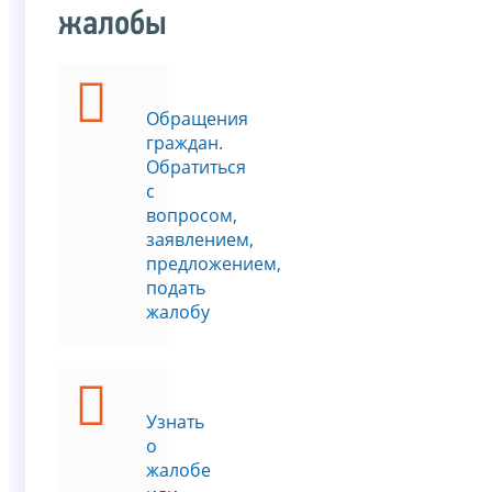
жалобы
Обращения
граждан.
Обратиться
с
вопросом,
заявлением,
предложением,
подать
жалобу
Узнать
о
жалобе