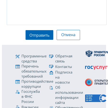
Отмена
Отправить
Программные
Обратная
средства
связь
Перечень
Контакты
обязательных
Подписка
требований
на
Противодействие
новости
коррупции
Об
Госслужба
использовании
в ФНС
информации
России
сайта
Вакансии
Общественный