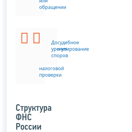
или
обращении
Подать
Досудебное
возражения
урегулирование
на
споров
акт
налоговой
проверки
Структура
ФНС
России