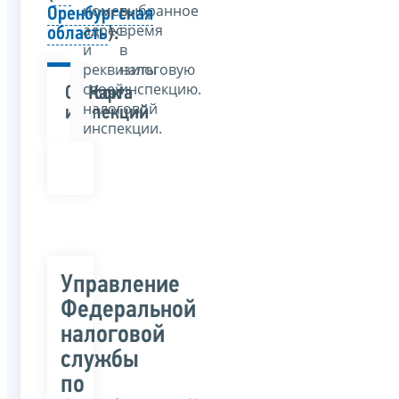
номер,
выбранное
Оренбургская
адрес
время
область
):
и
в
реквизиты
налоговую
своей
инспекцию.
Список
Карта
налоговой
инспекций
инспекции.
Управление
Федеральной
налоговой
службы
по