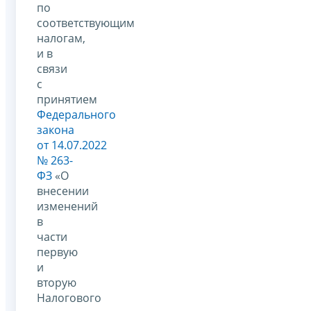
по
соответствующим
налогам,
и в
связи
с
принятием
Федерального
закона
от 14.07.2022
№ 263-
ФЗ
«О
внесении
изменений
в
части
первую
и
вторую
Налогового