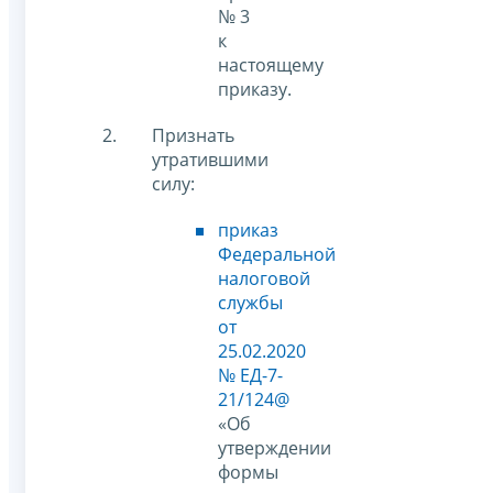
№ 3
к
настоящему
приказу.
Признать
утратившими
силу:
приказ
Федеральной
налоговой
службы
от
25.02.2020
№ ЕД-7-
21/124@
«Об
утверждении
формы