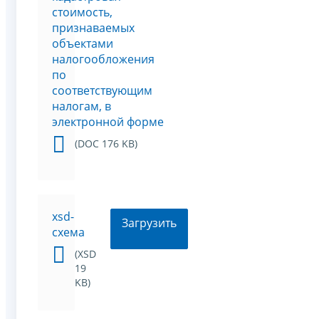
стоимость,
признаваемых
объектами
налогообложения
по
соответствующим
налогам, в
электронной форме
(DOC 176 KB)
xsd-
Загрузить
схема
(XSD
19
KB)