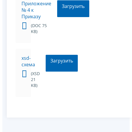
Приложение
Загрузить
№ 4 к
Приказу
(DOC 75
KB)
xsd-
Загрузить
схема
(XSD
21
KB)