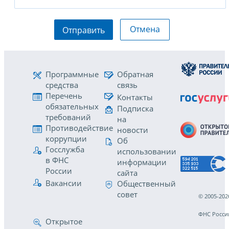
Отмена
Отправить
Программные
Обратная
средства
связь
Перечень
Контакты
обязательных
Подписка
требований
на
Противодействие
новости
коррупции
Об
Госслужба
использовании
в ФНС
информации
России
сайта
Вакансии
Общественный
совет
© 2005-202
ФНС Росси
Открытое