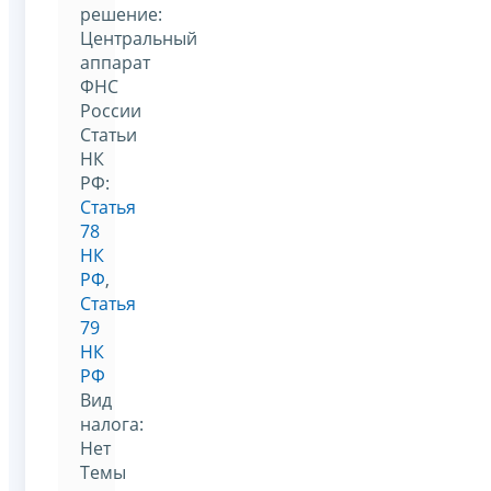
решение:
Центральный
аппарат
ФНС
России
Статьи
НК
РФ:
Статья
78
НК
РФ
,
Статья
79
НК
РФ
Вид
налога:
Нет
Темы