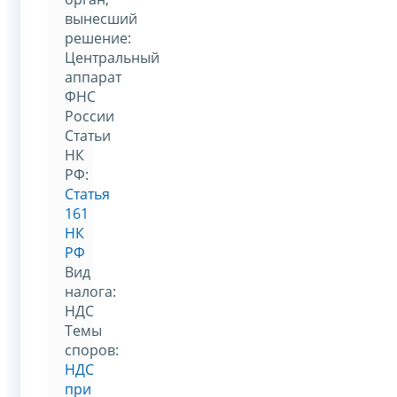
вынесший
решение:
Центральный
аппарат
ФНС
России
Статьи
НК
РФ:
Статья
161
НК
РФ
Вид
налога:
НДС
Темы
споров:
НДС
при