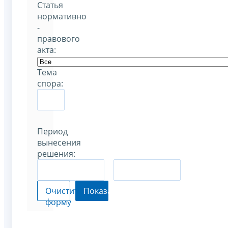
Статья
нормативно
-
правового
акта:
Тема
спора:
Период
вынесения
решения:
–
Очистить
Показать
форму