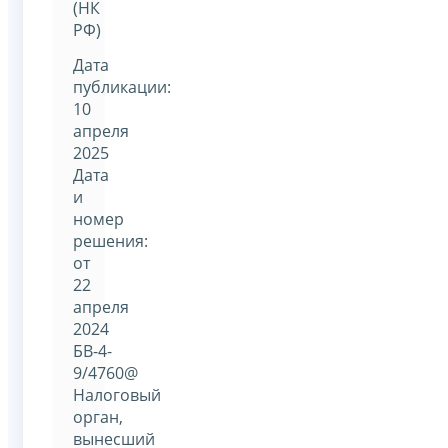
(НК
РФ)
Дата
публикации:
10
апреля
2025
Дата
и
номер
решения:
от
22
апреля
2024
БВ-4-
9/4760@
Налоговый
орган,
вынесший