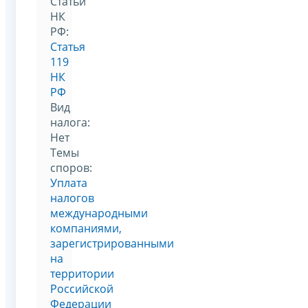
Статьи
НК
РФ:
Статья
119
НК
РФ
Вид
налога:
Нет
Темы
споров:
Уплата
налогов
международными
компаниями,
зарегистрированными
на
территории
Российской
Федерации