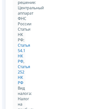
решение:
Центральный
аппарат
ФНС
России
Статьи
НК
РФ:
Статья
54.1
НК
РФ
,
Статья
252
НК
РФ
Вид
налога:
Налог
на