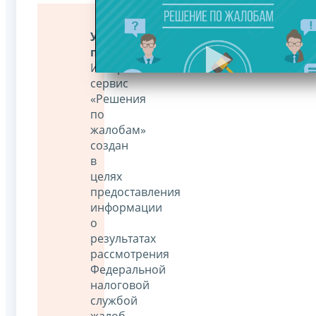
Уважаемые
пользователи!
Интернет-
сервис
«Решения
по
жалобам»
создан
в
целях
предоставления
информации
о
результатах
рассмотрения
Федеральной
налоговой
службой
жалоб