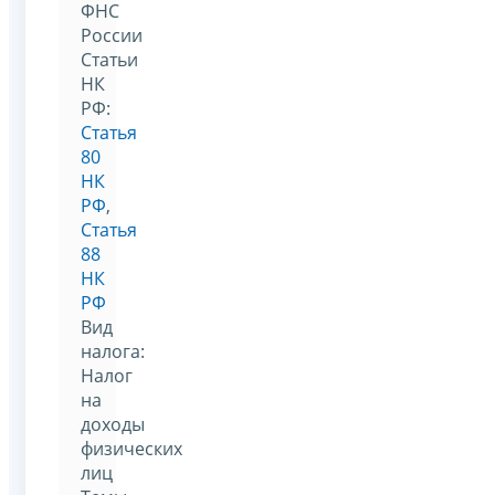
ФНС
России
Статьи
НК
РФ:
Статья
80
НК
РФ
,
Статья
88
НК
РФ
Вид
налога:
Налог
на
доходы
физических
лиц