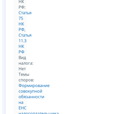
НК
РФ:
Статья
75
НК
РФ
,
Статья
11.3
НК
РФ
Вид
налога:
Нет
Темы
споров:
Формирование
совокупной
обязанности
на
ЕНС
налогоплательщика