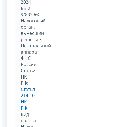
2024
БВ-2-
9/8353@
Налоговый
орган,
вынесший
решение:
Центральный
аппарат
ФНС
России
Статьи
НК
РФ:
Статья
214.10
НК
РФ
Вид
налога:
Налог