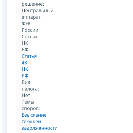
решение:
Центральный
аппарат
ФНС
России
Статьи
НК
РФ:
Статья
48
НК
РФ
Вид
налога:
Нет
Темы
споров:
Взыскание
текущей
задолженности