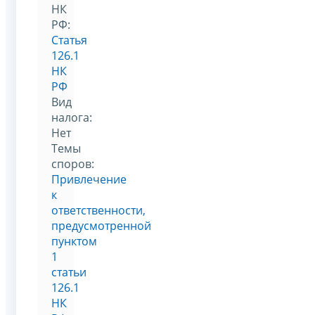
НК
РФ:
Статья
126.1
НК
РФ
Вид
налога:
Нет
Темы
споров:
Привлечение
к
ответственности,
предусмотренной
пунктом
1
статьи
126.1
НК