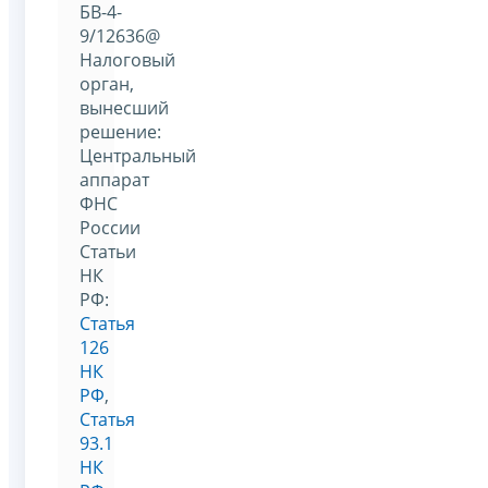
БВ-4-
9/12636@
Налоговый
орган,
вынесший
решение:
Центральный
аппарат
ФНС
России
Статьи
НК
РФ:
Статья
126
НК
РФ
,
Статья
93.1
НК