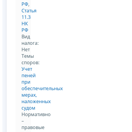
РФ
,
Статья
11.3
НК
РФ
Вид
налога:
Нет
Темы
споров:
Учет
пеней
при
обеспечительных
мерах,
наложенных
судом
Нормативно
–
правовые