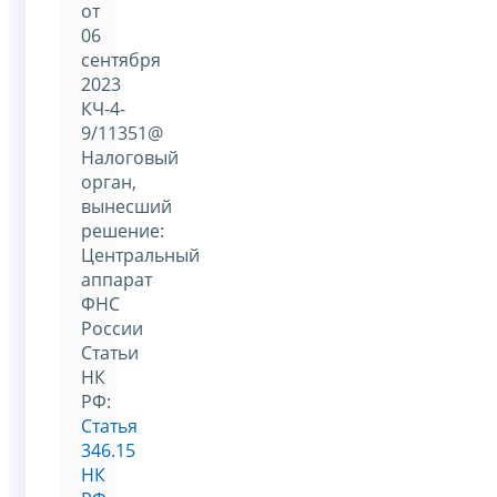
от
06
сентября
2023
КЧ-4-
9/11351@
Налоговый
орган,
вынесший
решение:
Центральный
аппарат
ФНС
России
Статьи
НК
РФ:
Статья
346.15
НК