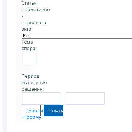
Статья
нормативно
-
правового
акта:
Тема
спора:
Период
вынесения
решения:
–
Очистить
Показать
форму