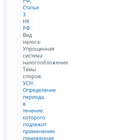
РФ
,
Статья
3
НК
РФ
Вид
налога:
Упрощенная
система
налогообложения
Темы
споров:
УСН.
Определение
периода,
в
течение
которого
подлежит
применению
пониженная