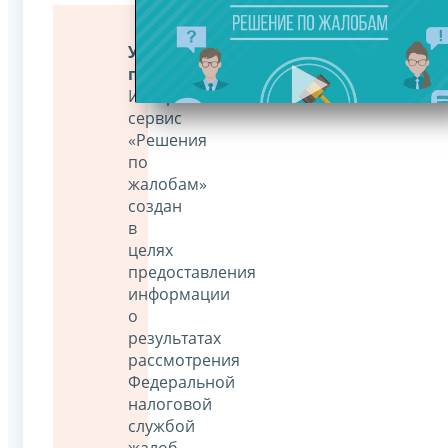
Уважаемые
пользователи!
Интернет-
сервис
«Решения
по
жалобам»
создан
в
целях
предоставления
информации
о
результатах
рассмотрения
Федеральной
налоговой
службой
жалоб