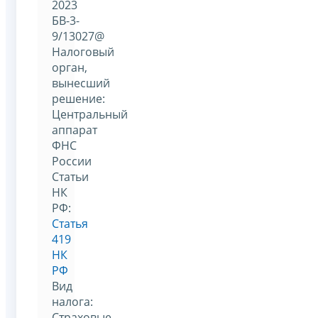
2023
БВ-3-
9/13027@
Налоговый
орган,
вынесший
решение:
Центральный
аппарат
ФНС
России
Статьи
НК
РФ:
Статья
419
НК
РФ
Вид
налога:
Страховые