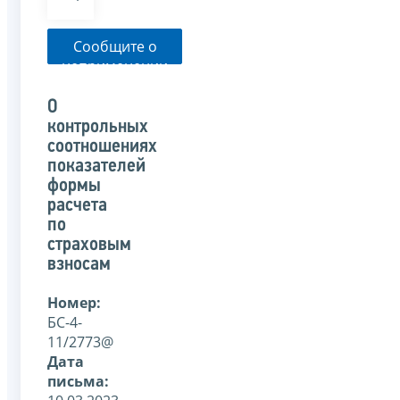
Сообщите о
неприменении
налоговым
органом
О
указанного
контрольных
письма
соотношениях
показателей
формы
расчета
по
страховым
взносам
Номер:
БС-4-
11/2773@
Дата
письма: