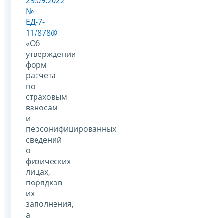
29.09.2022
№
ЕД-7-
11/878@
«Об
утверждении
форм
расчета
по
страховым
взносам
и
персонифицированных
сведений
о
физических
лицах,
порядков
их
заполнения,
а