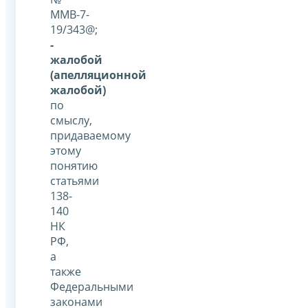
ММВ-7-
19/343@;
-
жалобой
(апелляционной
жалобой)
по
смыслу,
придаваемому
этому
понятию
статьями
138-
140
НК
РФ,
а
также
Федеральными
законами