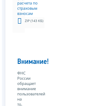
расчета по
страховым
взносам
ZIP (143 КБ)
Внимание!
ФНС
России
обращает
внимание
пользователей
на
то,