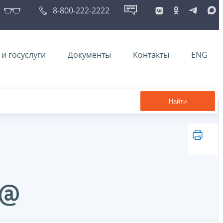
8-800-222-2222
и госуслуги
Документы
Контакты
ENG
Найти
4@