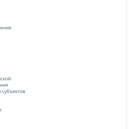
жения
йской
ения
 субъектов
х