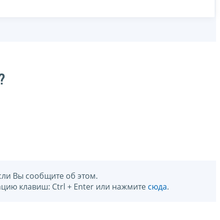
?
сли Вы сообщите об этом.
цию клавиш: Ctrl + Enter или нажмите
сюда
.