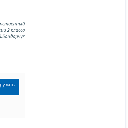
арственный
ии 2 класса
Л.Бондарчук
рузить