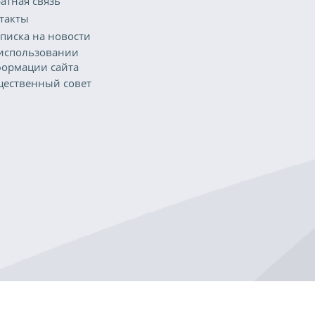
атная связь
такты
писка на новости
использовании
ормации сайта
ественный совет