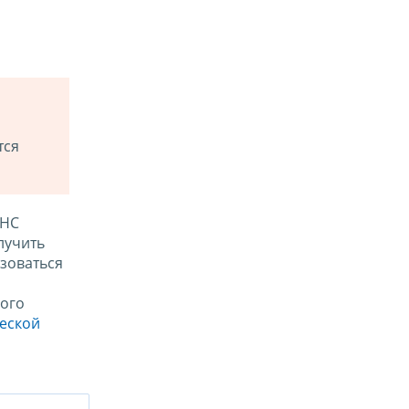
тся
ФНС
лучить
зоваться
ого
ческой