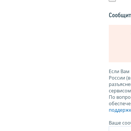
Сообщит
Если Вам
России (
разъясне
сервисо
По вопро
обеспече
поддержк
Ваше соо