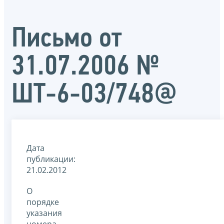
Письмо от
31.07.2006 №
ШТ-6-03/748@
Дата
публикации:
21.02.2012
О
порядке
указания
номера