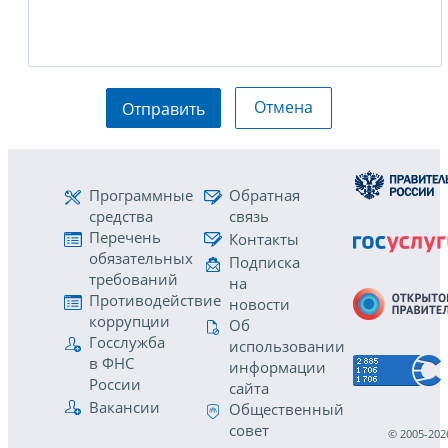
Отмена
Отправить
Программные
Обратная
средства
связь
Перечень
Контакты
обязательных
Подписка
требований
на
Противодействие
новости
коррупции
Об
Госслужба
использовании
в ФНС
информации
России
сайта
Вакансии
Общественный
совет
© 2005-202