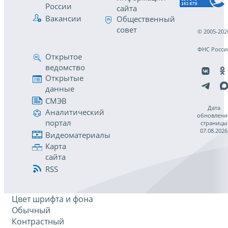
России
сайта
Вакансии
Общественный
совет
© 2005-202
ФНС Росси
Открытое
ведомство
Открытые
данные
СМЭВ
Дата
Аналитический
обновлени
портал
страницы
07.08.2026
Видеоматериалы
Карта
сайта
RSS
Цвет шрифта и фона
Обычный
Контрастный