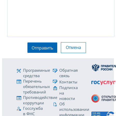
Отмена
Отправить
Программные
Обратная
средства
связь
Перечень
Контакты
обязательных
Подписка
требований
на
Противодействие
новости
коррупции
Об
Госслужба
использовании
в ФНС
информации