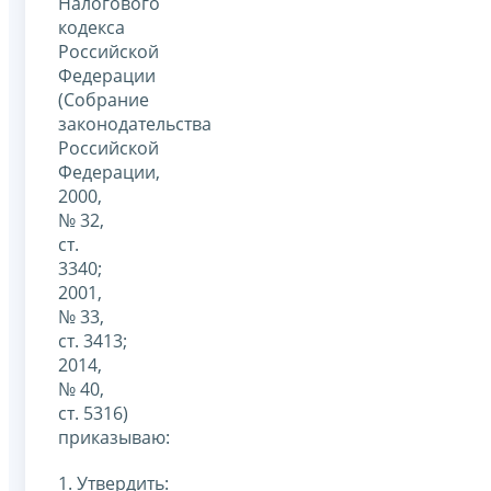
Налогового
кодекса
Российской
Федерации
(Собрание
законодательства
Российской
Федерации,
2000,
№ 32,
ст.
3340;
2001,
№ 33,
ст. 3413;
2014,
№ 40,
ст. 5316)
приказываю:
1. Утвердить: