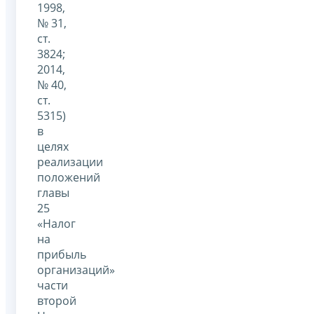
1998,
№ 31,
ст.
3824;
2014,
№ 40,
ст.
5315)
в
целях
реализации
положений
главы
25
«Налог
на
прибыль
организаций»
части
второй