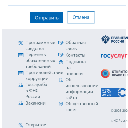
Отмена
Отправить
Программные
Обратная
средства
связь
Перечень
Контакты
обязательных
Подписка
требований
на
Противодействие
новости
коррупции
Об
Госслужба
использовании
в ФНС
информации
России
сайта
Вакансии
Общественный
совет
© 2005-202
ФНС Росси
Открытое