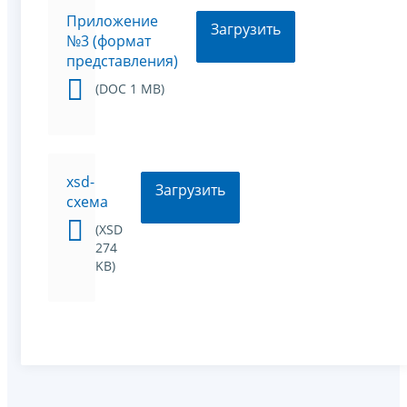
Приложение
Загрузить
№3 (формат
представления)
(DOC 1 MB)
xsd-
Загрузить
схема
(XSD
274
KB)