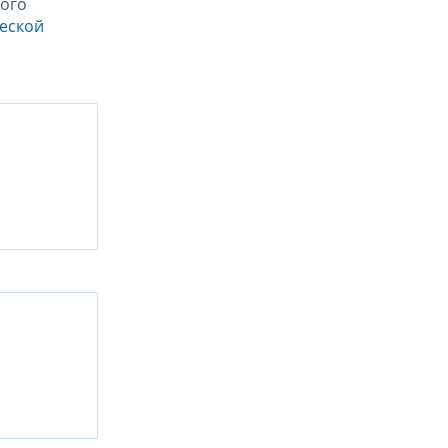
ого
ческой