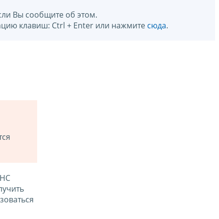
сли Вы сообщите об этом.
цию клавиш: Ctrl + Enter или нажмите
сюда
.
тся
ФНС
лучить
зоваться