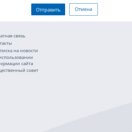
Отмена
Отправить
атная связь
такты
писка на новости
использовании
ормации сайта
ественный совет