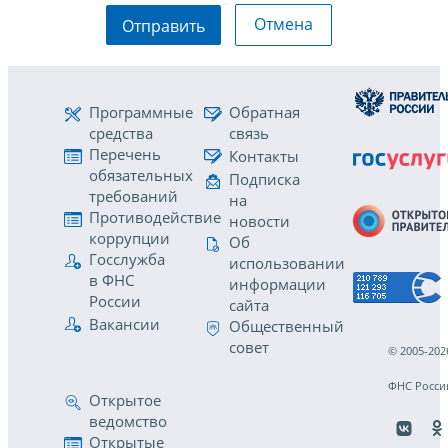
Отмена
Отправить
Программные
Обратная
средства
связь
Перечень
Контакты
обязательных
Подписка
требований
на
Противодействие
новости
коррупции
Об
Госслужба
использовании
в ФНС
информации
России
сайта
Вакансии
Общественный
совет
© 2005-202
ФНС Росси
Открытое
ведомство
Открытые