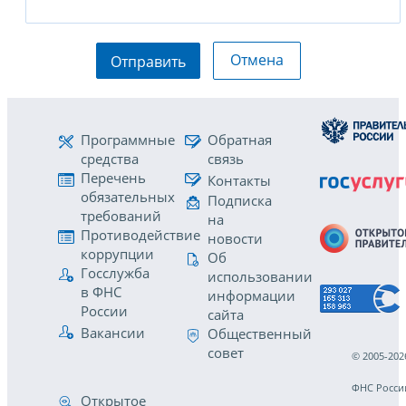
Отмена
Отправить
Программные
Обратная
средства
связь
Перечень
Контакты
обязательных
Подписка
требований
на
Противодействие
новости
коррупции
Об
Госслужба
использовании
в ФНС
информации
России
сайта
Вакансии
Общественный
совет
© 2005-202
ФНС Росси
Открытое