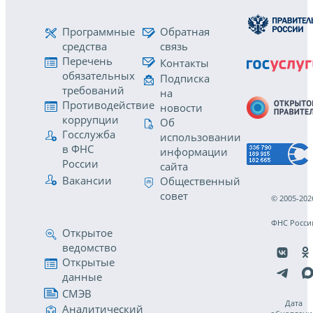
Программные
Обратная
средства
связь
Перечень
Контакты
обязательных
Подписка
требований
на
Противодействие
новости
коррупции
Об
Госслужба
использовании
в ФНС
информации
России
сайта
Вакансии
Общественный
совет
© 2005-202
ФНС Росси
Открытое
ведомство
Открытые
данные
СМЭВ
Дата
Аналитический