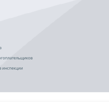
в
огоплательщиков
в инспекции