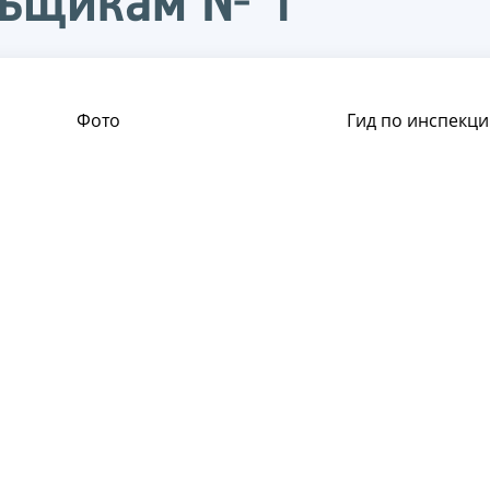
льщикам № 1
Фото
Гид по инспекци