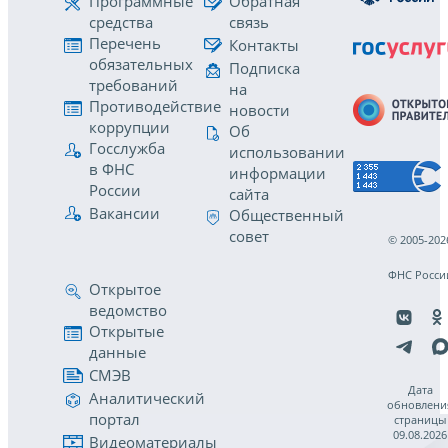
Программные
Обратная
средства
связь
Перечень
Контакты
обязательных
Подписка
требований
на
Противодействие
новости
коррупции
Об
Госслужба
использовании
в ФНС
информации
России
сайта
Вакансии
Общественный
совет
© 2005-202
ФНС Росси
Открытое
ведомство
Открытые
данные
СМЭВ
Дата
Аналитический
обновлени
портал
страницы
09.08.2026
Видеоматериалы