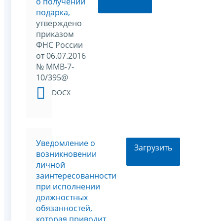
о получении
подарка,
утверждено
приказом
ФНС России
от 06.07.2016
№ ММВ-7-
10/395@
DOCX
Уведомление о
Загрузить
возникновении
личной
заинтересованности
при исполнении
должностных
обязанностей,
которая приводит