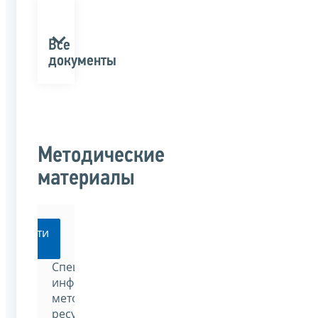
Все
документы
Методические
материалы
Перейти
Специализированный
информационно-
методический
ресурс