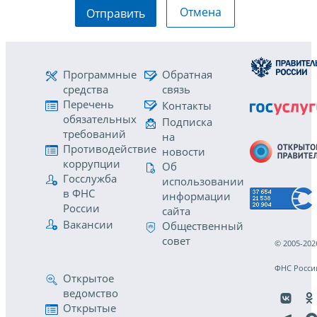
Отмена
Отправить
Программные
Обратная
средства
связь
Перечень
Контакты
обязательных
Подписка
требований
на
Противодействие
новости
коррупции
Об
Госслужба
использовании
в ФНС
информации
России
сайта
Вакансии
Общественный
совет
© 2005-202
ФНС Росси
Открытое
ведомство
Открытые