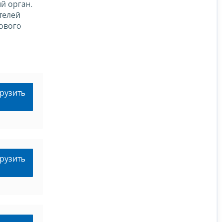
й орган.
телей
ового
рузить
рузить