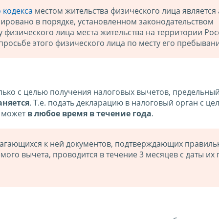
 кодекса
местом жительства физического лица является 
рировано в порядке, установленном законодательством
у физического лица места жительства на территории Ро
росьбе этого физического лица по месту его пребывани
лько с це­лью получения налоговых вычетов, предельный
аняется
. Т.е. подать декларацию в налоговый орган с це
к может
в любое время в течение года
.
агающихся к ней документов, подтверждающих правиль
ого вычета, проводится в течение 3 месяцев с даты их 