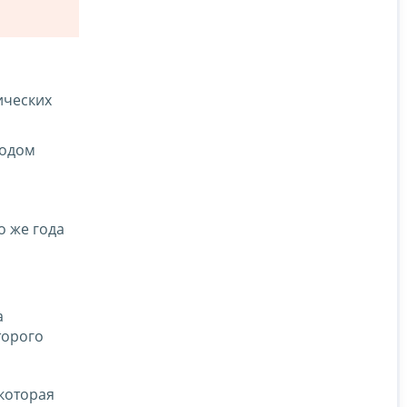
ических
годом
о же года
а
торого
 которая