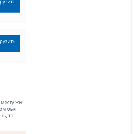
рузить
рузить
 месту жи­
ром был
нь, то