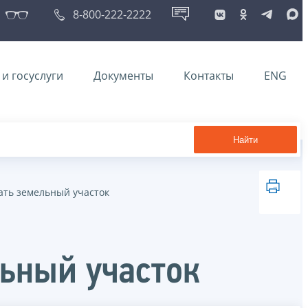
8-800-222-2222
и госуслуги
Документы
Контакты
ENG
Найти
ать земельный участок
ьный участок