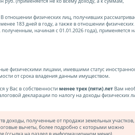
н руб. (применяется не ко всему доходу, а к суммам,
 В отношении физических лиц, получивших рассматрив
енее 183 дней в году, а также в отношении физических 
 полученным, начиная с 01.01.2026 года), применяется 
ные физическими лицами, имевшими статус иностранног
симости от срока владения данным имуществом.
я у Вас в собственности
менее трех (пяти) лет
Вам нео
логовой декларации по налогу на доходы физических ли
тв доходы, полученные от продажи земельных участков,
оговые вычеты, более подробно с которыми можно
ле (ссылка на раздел в информационном меню).