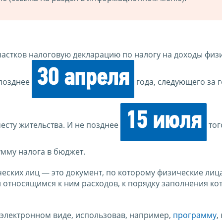
астков налоговую декларацию по налогу на доходы физ
30 апреля
 позднее
года, следующего за 
15 июля
есту жительства. И не позднее
тог
умму налога в бюджет.
еских лиц — это документ, по которому физические лиц
 относящимся к ним расходов, к порядку заполнения ко
 в электронном виде, использовав, например,
программу
,