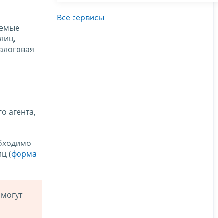
Все сервисы
аемые
лиц,
налоговая
о агента,
бходимо
ц (
форма
 могут