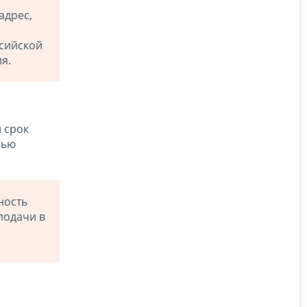
адрес,
ссийской
я.
 срок
лью
ность
подачи в