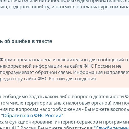
йте опечатку или неточность, мы будем признательны, е
нию, содержит ошибку, и нажмите на клавиатуре комбина
ь об ошибке в тексте
Форма предназначена исключительно для сообщений о
некорректной информации на сайте ФНС России и не
подразумевает обратной связи. Информация направляе
редактору сайта ФНС России для сведения.
 необходимо задать какой-либо вопрос о деятельности 
в том числе территориальных налоговых органов) или по
ния по вопросам налогообложения - Вы можете восполь
м
"Обратиться в ФНС России"
.
сам функционирования интернет-сервисов и программн
ния ФНС России Вы можете обратиться в
"Службу техни