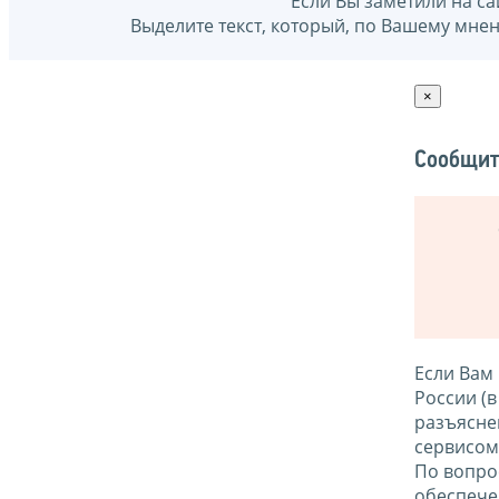
Если Вы заметили на са
Выделите текст, который, по Вашему мне
×
Сообщит
Если Вам
России (
разъясне
сервисо
По вопро
обеспече