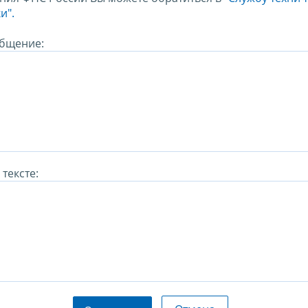
и".
бщение:
тексте: