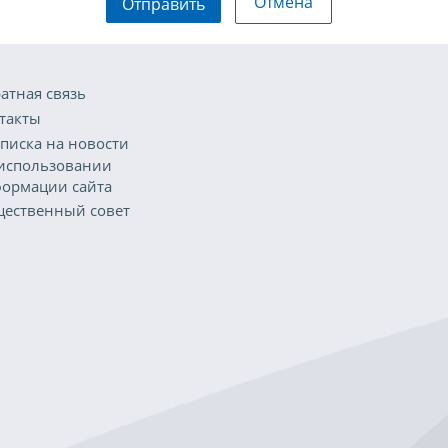
Отмена
Отправить
атная связь
такты
писка на новости
использовании
ормации сайта
ественный совет