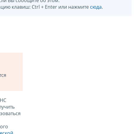
сли Вы сообщите об этом.
цию клавиш: Ctrl + Enter или нажмите
сюда
.
тся
ФНС
лучить
зоваться
ого
ческой