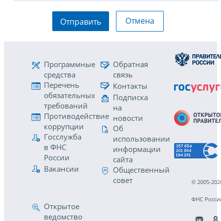
Отмена
Отправить
Программные
Обратная
средства
связь
Перечень
Контакты
обязательных
Подписка
требований
на
Противодействие
новости
коррупции
Об
Госслужба
использовании
в ФНС
информации
России
сайта
Вакансии
Общественный
совет
© 2005-202
ФНС Росси
Открытое
ведомство